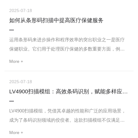
的阀门；倒置阀，即倒立喷射的阀门；360阀，正立、倒
2025-07-18
立、横置皆可从阀门的产品类别上分类，可分为标准阀门
如何从条形码扫描中提高医疗保健服务
定量阀门火机气阀门卡式炉阀门灭火器阀门氧气阀门等等
阀杆孔径的选择：常见尺寸有0.33、0.41、0....
运用条形码来进步操作和程序效率的突出职业之一是医疗
保健职业。它们用于处理医疗保健的多数重要方面，例如
保护患者的陈述和事例文件、自动接纳、保存记载和自动
More +
交给医疗物品、查看设备情况以及及时精确地办理数据。
条码扫描仪能够削减数据输入进程中的人为错误，并供给
2025-07-18
安全访问来定位医疗交给和患者的病例文件。条形码在实
LV4900扫描模组：高效条码识别，赋能多样应用场景
验室、医院、医疗监督乃至输血等一切部分都很有用。条
形码应用于医疗保健职业的一切部分，以精确跟踪、验证...
LV4900扫描模组，凭借其卓越的性能和广泛的应用场景，
成为了条码识别领域的佼佼者。这款扫描模组不仅满足了
现代商业和工业领域对于高效、准确条码识别的需求，更
More +