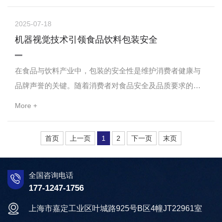
以其独特的优势，在众多同类产品中脱颖而出。LV4900扫
描模组的核心竞争力在于其出色的远距离识别能力和对各
2025-07-18
类条码的快速、准确识读。该模组能够轻松应对高达
机器视觉技术引领食品饮料包装安全
150cm距离的条码扫描任务，无论是纸质条码、商品包装
上的条码，还是手机屏幕上的二维码，都能...
在食品与饮料产业中，包装的安全性是维护消费者健康与
品牌声誉的关键。随着消费者对食品安全及品质要求的不
断提升，确保包装的合规与安全已成为制造商面临的重要
More +
挑战。先进的机器视觉技术，凭借其高精度、高效能及高
度自动化特性，正逐步成为食品饮料包装安全领域的智能
首页
上一页
1
2
下一页
末页
化解决方案。机器视觉技术在食品饮料包装安全中的应用
广泛，对消费者和生产商均提供了强大的保障：品质监控
——精准守护质量：该技术融合了高分辨率摄像头与先进...
全国咨询电话
177-1247-1756
上海市嘉定工业区叶城路925号B区4幢JT22961室