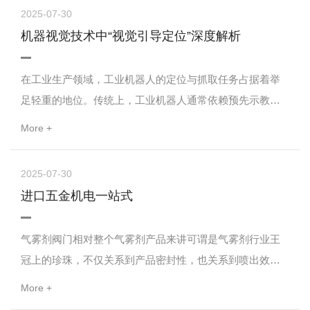
景下，机器视觉技术犹如一颗璀璨的新星，在半导体检测
2025-07-30
领域迅速崛起，以其超凡的精度与效率，引领着半导体产
机器视觉技术中“视觉引导定位”深度解析
业迈向智能化、自动化的新纪元。机器视觉技术：半导体
检测的智慧引擎机器视觉，简而言之，就是赋予机器“看...
在工业生产领域，工业机器人的定位与抓取任务占据着举
足轻重的地位。传统上，工业机器人通常依赖预先示教的
方式，严格遵循预定指令动作来完成任务。然而，这种方
More +
式的局限性十分明显，一旦工件状态发生改变，机器人便
难以顺利完成既定工作，这无疑给工业生产带来了极大的
2025-07-30
不便与潜在风险。在市场需求的强劲推动下，为机器人增
进口五金机电一站式
添视觉引导功能已然成为机器人领域的热门研究方向。视
觉引导技术通过模拟人类眼睛的工作原理，助力工业机器...
气雾剂阀门相对整个气雾剂产品来讲可谓是气雾剂行业王
冠上的珍珠，不仅关系到产品密封性，也关系到喷出效
果，以及关系到产品的稳定性。气雾阀种类和结构我们从
More +
使用上来分类，可分为如下三种标准阀，即正立喷射使用