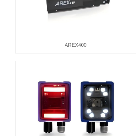
AREX400