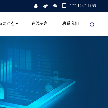
177-1247-1756
新闻动态
在线留言
联系我们