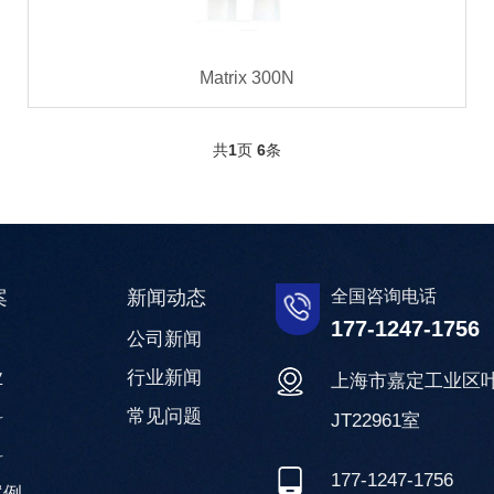
Matrix 300N
共
1
页
6
条
案
新闻动态
全国咨询电话
177-1247-1756
公司新闻
业
行业新闻
上海市嘉定工业区叶
料
常见问题
JT22961室
料
177-1247-1756
案例