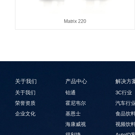
Matrix 220
关于我们
产品中心
解决方
关于我们
铂通
3C行业
荣誉资质
霍尼韦尔
汽车行
企业文化
基恩士
食品饮
海康威视
视频饮
得利捷
AutoID