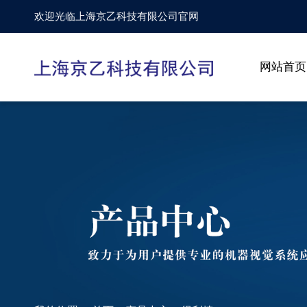
欢迎光临上海京乙科技有限公司官网
网站首页