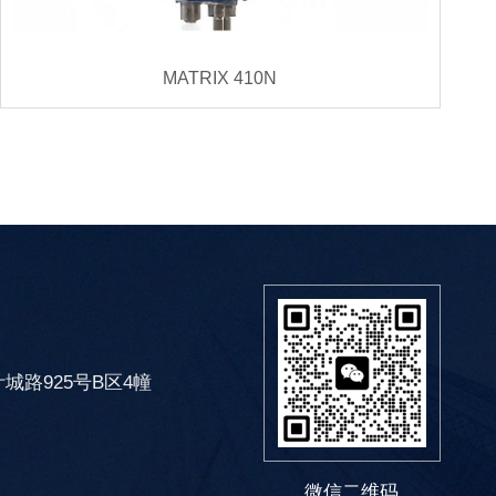
MATRIX 410N
城路925号B区4幢
微信二维码