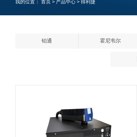
我的位置：
首页
>
产品中心
>
得利捷
铂通
霍尼韦尔