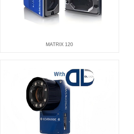
MATRIX 120